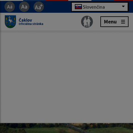
Slovenčina
Čaklov
Menu
Oficiálna stránka