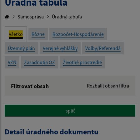
Úradná tabuľa
Samospráva
Úradná tabuľa
Všetko
Rôzne
Rozpočet-Hospodárenie
Územný plán
Verejné vyhlášky
Voľby/Referendá
VZN
Zasadnutia OZ
Životné prostredie
Filtrovať obsah
Rozbaliť obsah filtra
Názov:
späť
Popis:
Detail úradného dokumentu
Dátum zverejnenia od: