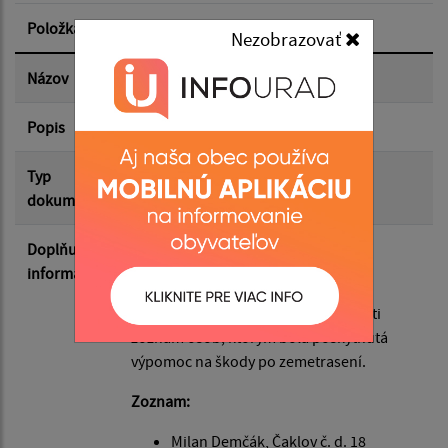
Položka
Informácia
Nezobrazovať
Dátum zverejnenia do:
Názov
Zverejnenie
Popis
Filtrovať
Reset
Typ
Rôzne
dokumentu
Doplňujúce
OZNÁMENIE
informácie
Obec Čaklov zverejňuje v súlade s
povinnosťou informovania verejnosti
zoznam osôb, ktorým bola poskytnutá
výpomoc na škody po zemetrasení.
Zoznam:
Milan Demčák, Čaklov č. d. 18