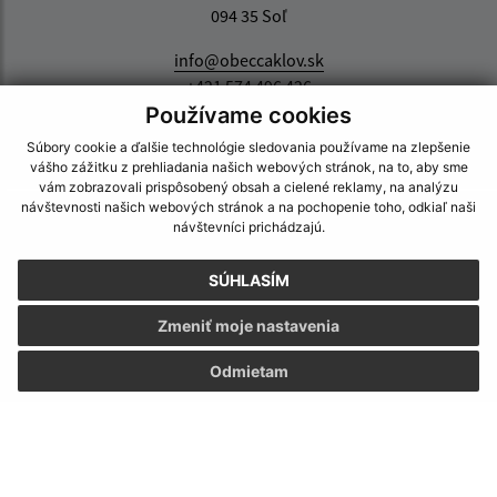
094 35 Soľ
info@obeccaklov.sk
+421 574 496 426
Používame cookies
IČO: 00332291
Súbory cookie a ďalšie technológie sledovania používame na zlepšenie
vášho zážitku z prehliadania našich webových stránok, na to, aby sme
vám zobrazovali prispôsobený obsah a cielené reklamy, na analýzu
návštevnosti našich webových stránok a na pochopenie toho, odkiaľ naši
návštevníci prichádzajú.
SÚHLASÍM
Zmeniť moje nastavenia
Odmietam