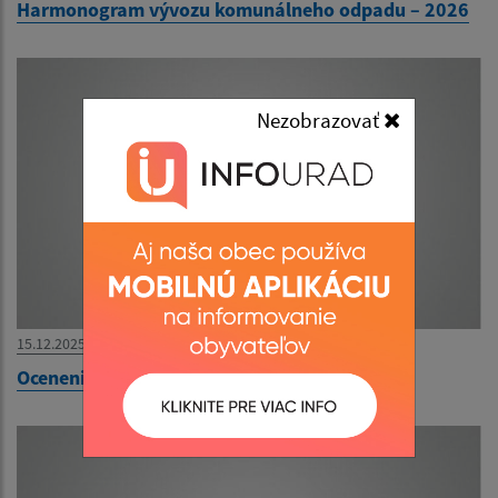
Harmonogram vývozu komunálneho odpadu – 2026
Nezobrazovať
15.12.2025
Ocenenie starostu obce Čaklov