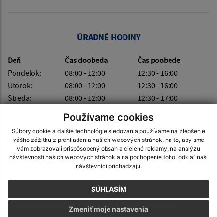
ÚRADNÉ HODINY
Deň
Čas doobeda
Čas poobede
Pondelok:
08:00 - 12:00
12:30 - 16:00
Utorok:
08:00 - 12:00
12:30 - 16:00
Streda:
08:00 - 12:00
12:30 - 17:00
Štvrtok:
nestránkový deň
Používame cookies
Piatok:
08:00 - 12:00
12:30 - 15:00
Súbory cookie a ďalšie technológie sledovania používame na zlepšenie
Obedňajšia prestávka:
12:00 - 12:30
vášho zážitku z prehliadania našich webových stránok, na to, aby sme
vám zobrazovali prispôsobený obsah a cielené reklamy, na analýzu
návštevnosti našich webových stránok a na pochopenie toho, odkiaľ naši
návštevníci prichádzajú.
SÚHLASÍM
KALENDÁR
Zmeniť moje nastavenia