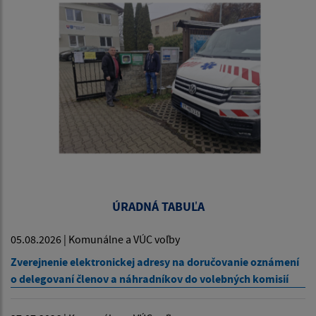
ÚRADNÁ TABUĽA
05.08.2026 | Komunálne a VÚC voľby
Zverejnenie elektronickej adresy na doručovanie oznámení
o delegovaní členov a náhradníkov do volebných komisií