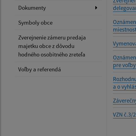
Zverejnen
Dokumenty
delegovan
Oznámenie
Symboly obce
miestnost
Zverejnenie zámeru predaja
Vymenovan
majetku obce z dôvodu
hodného osobitného zreteľa
Oznámeni
pre voľb
Voľby a referendá
Rozhodnu
a o vyhlá
Záverečný
VZN č.3/