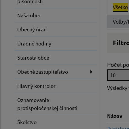
písomností
Všetko
Naša obec
Voľby/
Obecný úrad
Filtr
Úradné hodiny
Názov
Starosta obce
Počet po
Obecné zastupiteľstvo
Dátum 
Hlavný kontrolór
Výsledky
Oznamovanie
Filtr
protispoločenskej činnosti
Názov
Školstvo