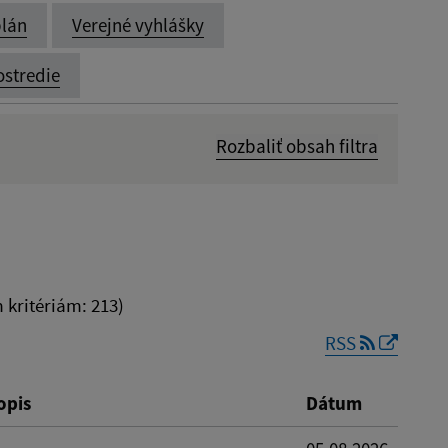
lán
Verejné vyhlášky
ostredie
Rozbaliť obsah filtra
Dátum zverejnenia od:
kritériám: 213)
RSS
Reset
opis
Dátum