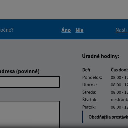
itočné?
Našli
Áno
Nie
Boli tieto informácie pre 
Boli tieto informáci
Úradné hodiny:
Deň
Čas doo
adresa (povinné)
Pondelok:
08:00 - 1
Utorok:
08:00 - 1
Streda:
08:00 - 1
Štvrtok:
nestránk
Piatok:
08:00 - 1
Obedňajšia prestáv