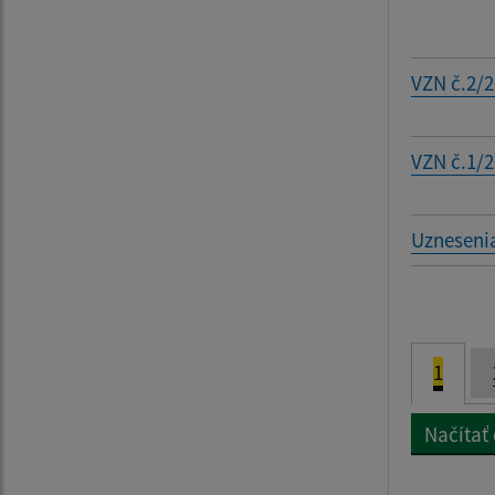
VZN č.2/
VZN č.1/
Uznesenia
1
Načítať