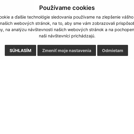
Používame cookies
okie a ďalšie technológie sledovania používame na zlepšenie vášho
Google reCaptcha Response
 našich webových stránok, na to, aby sme vám zobrazovali prispôs
Odoslať správu
my, na analýzu návštevnosti našich webových stránok a na pochopeni
naši návštevníci prichádzajú.
SÚHLASÍM
Zmeniť moje nastavenia
Odmietam