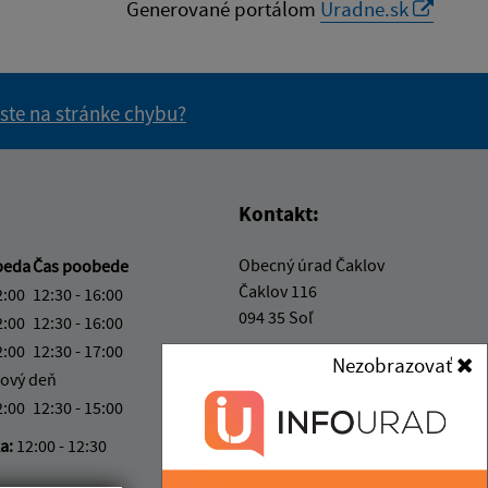
Generované portálom
Uradne.sk
 ste na stránke chybu?
vás užitočné?
e pre vás užitočné?
Kontakt:
Obecný úrad Čaklov
beda
Čas poobede
Čaklov 116
2:00
12:30 - 16:00
094 35 Soľ
2:00
12:30 - 16:00
2:00
12:30 - 17:00
info@obeccaklov.sk
Nezobrazovať
ový deň
+421 574 496 426
2:00
12:30 - 15:00
IČO: 00332291
ka:
12:00 - 12:30