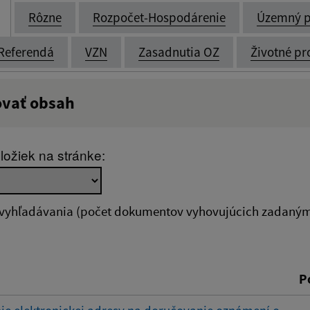
Rôzne
Rozpočet-Hospodárenie
Územný p
Referendá
VZN
Zasadnutia OZ
Životné pr
ovať obsah
:
Popis:
ložiek na stránke:
zverejnenia do:
 vyhľadávania (počet dokumentov vyhovujúcich zadaným 
ovať
P