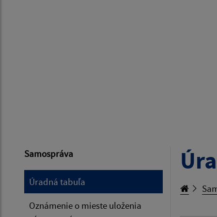
Úra
Samospráva
Úradná tabuľa
Sam
Oznámenie o mieste uloženia