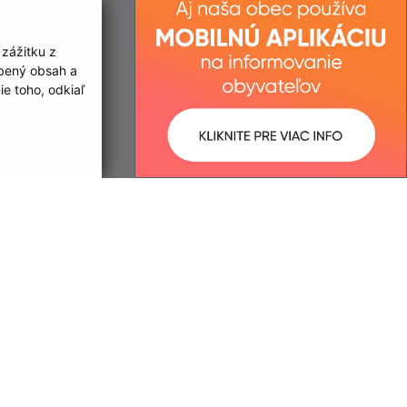
 zážitku z
obený obsah a
e toho, odkiaľ