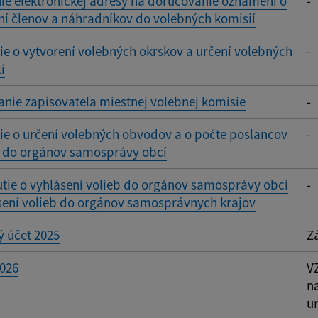
ie elektronickej adresy na doručovanie oznámení o
-
í členov a náhradníkov do volebných komisií
 o vytvorení volebných okrskov a určení volebných
-
í
ie zapisovateľa miestnej volebnej komisie
-
e o určení volebných obvodov a o počte poslancov
-
y do orgánov samosprávy obcí
tie o vyhlásení volieb do orgánov samosprávy obcí
-
sení volieb do orgánov samosprávnych krajov
 účet 2025
Z
2026
V
n
ur