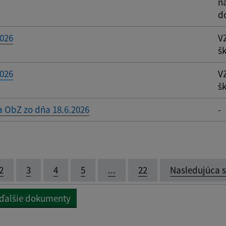
na
d
2026
V
š
2026
V
š
 ObZ zo dňa 18.6.2026
-
2
3
4
5
...
22
Nasledujúca 
 ďalšie dokumenty