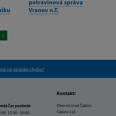
potravinová správa
niku
Vranov n.T.
>
 ste na stránke chybu?
vás užitočné?
e pre vás užitočné?
Kontakt:
Obecný úrad Čaklov
beda
Čas poobede
Čaklov 116
2:00
12:30 - 16:00