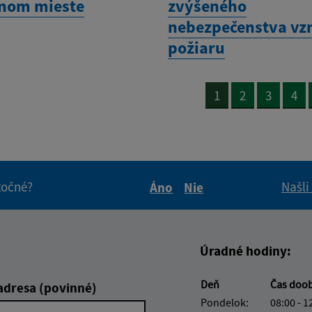
nom mieste
zvýšeného
nebezpečenstva vz
požiaru
1
2
3
4
itočné?
Našli
Áno
Nie
Boli tieto informácie pre 
Boli tieto informáci
Úradné hodiny:
Deň
Čas doo
adresa (povinné)
Pondelok:
08:00 - 1