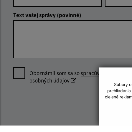
Text vašej správy (povinné)
Oboznámil som sa so
spracúvaním
osobných údajov
Súbory co
prehliadania
cielené rekla