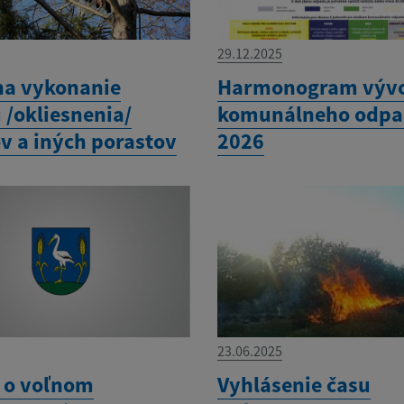
29.12.2025
na vykonanie
Harmonogram výv
 /okliesnenia/
komunálneho odpa
v a iných porastov
2026
23.06.2025
 o voľnom
Vyhlásenie času