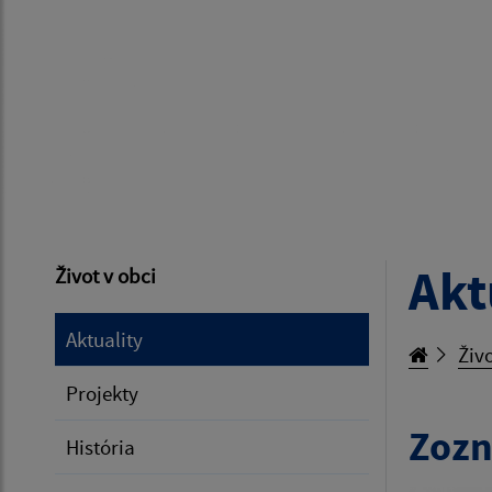
Akt
Život v obci
Aktuality
Živo
Projekty
Zozn
História