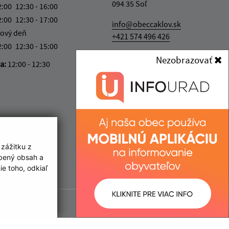
094 35 Soľ
2:00
12:30 - 16:00
2:00
12:30 - 17:00
info@obeccaklov.sk
ový deň
+421 574 496 426
2:00
12:30 - 15:00
IČO: 00332291
Nezobrazovať
ka:
12:00 - 12:30
 zážitku z
obený obsah a
e toho, odkiaľ