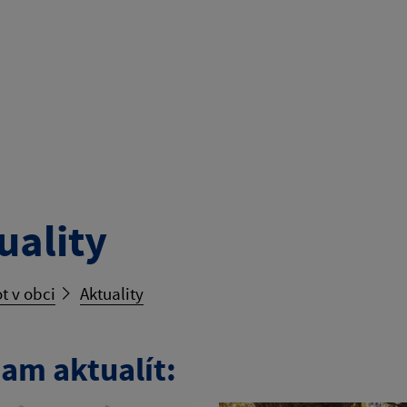
uality
t v obci
Aktuality
am aktualít: