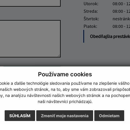
Utorok:
08:00 - 1
Streda:
08:00 - 1
Štvrtok:
nestránk
Piatok:
08:00 - 1
Obedňajšia prestáv
Google reCaptcha Response
Odoslať správu
Používame cookies
okie a ďalšie technológie sledovania používame na zlepšenie vášho
 našich webových stránok, na to, aby sme vám zobrazovali prispôs
my, na analýzu návštevnosti našich webových stránok a na pochopeni
naši návštevníci prichádzajú.
SÚHLASÍM
Zmeniť moje nastavenia
Odmietam