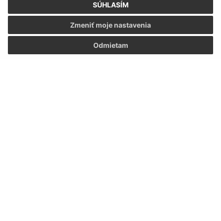
SÚHLASÍM
Zmeniť moje nastavenia
Odmietam
Informácie o stránke:
Vyhlásenie o prístupnosti
Autorské práva
Ochrana osobných údajov
Navigácia: