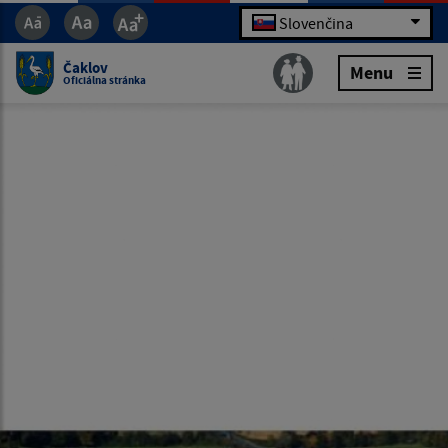
Slovenčina
Čaklov
Menu
Oficiálna stránka