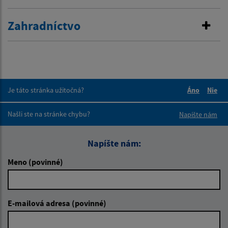
Zahradníctvo
Je táto stránka užitočná?
Áno
Nie
Boli tieto 
Boli 
Našli ste na stránke chybu?
Napíšte nám
Napíšte nám:
Meno (povinné)
E-mailová adresa (povinné)