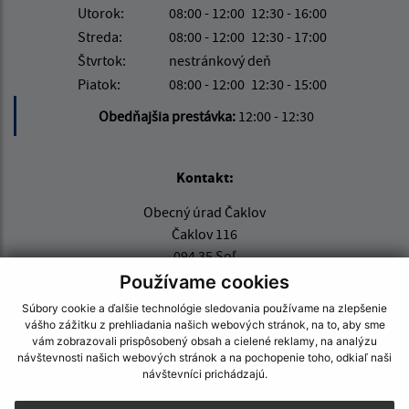
Utorok:
08:00 - 12:00
12:30 - 16:00
Streda:
08:00 - 12:00
12:30 - 17:00
Štvrtok:
nestránkový deň
Piatok:
08:00 - 12:00
12:30 - 15:00
Obedňajšia prestávka:
12:00 - 12:30
Kontakt:
Obecný úrad Čaklov
Čaklov 116
094 35 Soľ
Používame cookies
info@obeccaklov.sk
Súbory cookie a ďalšie technológie sledovania používame na zlepšenie
+421 574 496 426
vášho zážitku z prehliadania našich webových stránok, na to, aby sme
vám zobrazovali prispôsobený obsah a cielené reklamy, na analýzu
IČO: 00332291
návštevnosti našich webových stránok a na pochopenie toho, odkiaľ naši
návštevníci prichádzajú.