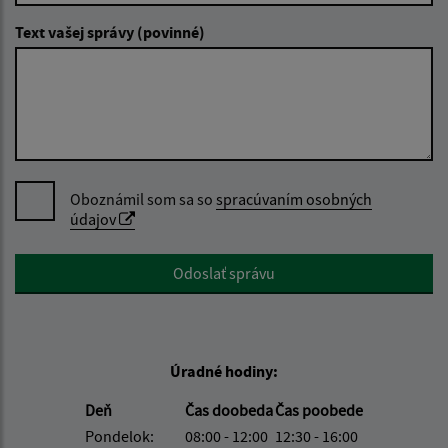
Text vašej správy (povinné)
Oboznámil som sa so
spracúvaním osobných
údajov
Google reCaptcha Response
Odoslať správu
Úradné hodiny:
Deň
Čas doobeda
Čas poobede
Pondelok:
08:00 - 12:00
12:30 - 16:00