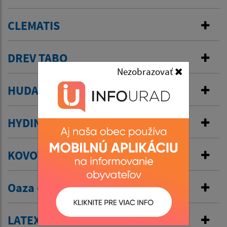
CLEMATIS
DREV TABO
Nezobrazovať
HUDAK s.r.o
HYDINA s.r.o. Košice
KOVOVÝROBA
Oaza - Cirkevné potreby
LATEX