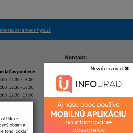
 ste na stránke chybu?
vás užitočné?
e pre vás užitočné?
Kontakt:
Nezobrazovať
Obecný úrad Čaklov
beda
Čas poobede
Čaklov 116
2:00
12:30 - 16:00
094 35 Soľ
2:00
12:30 - 16:00
2:00
12:30 - 17:00
info@obeccaklov.sk
ový deň
+421 574 496 426
2:00
12:30 - 15:00
IČO: 00332291
 zážitku z
ka:
12:00 - 12:30
obený obsah a
e toho, odkiaľ