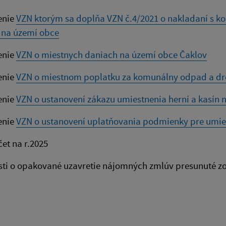
enie
VZN ktorým sa doplňa VZN č.4/2021 o nakladaní s
na území obce
enie
VZN o miestnych daniach na území obce Čaklov
enie
VZN o miestnom poplatku za komunálny odpad a dr
enie
VZN o ustanovení zákazu umiestnenia herní a kasín 
enie
VZN o ustanovení uplatňovania podmienky pre umies
et na r.2025
ti o opakované uzavretie nájomných zmlúv presunuté zo