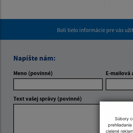
Boli tieto informácie pre vás už
Napíšte nám:
Meno (povinné)
E-mailová 
Text vašej správy (povinné)
Súbory co
prehliadania
cielené rekla