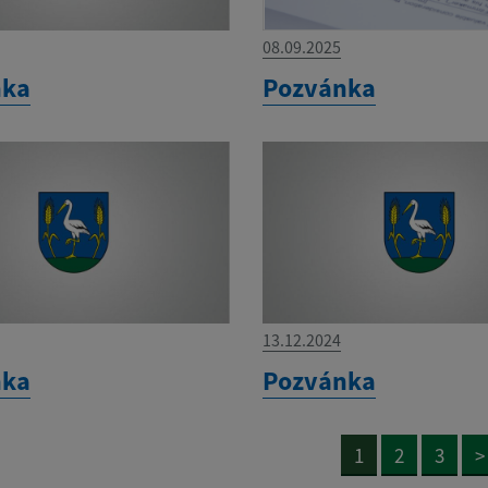
08.09.2025
nka
Pozvánka
13.12.2024
nka
Pozvánka
1
2
3
>