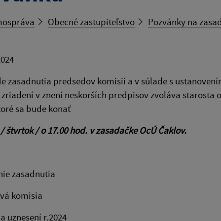
ospráva
Obecné zastupiteľstvo
Pozvánky na zasa
2024
e zasadnutia predsedov komisií a v súlade s ustanovením 
riadení v znení neskorších predpisov zvoláva starosta 
toré sa bude konať
 / štvrtok / o 17.00 hod. v zasadačke OcÚ Čaklov.
nie zasadnutia
vá komisia
a uznesení r.2024