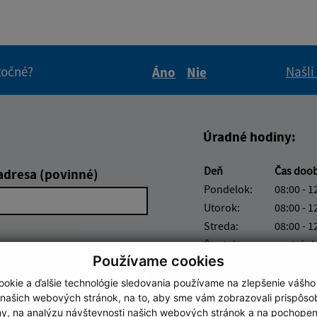
itočné?
Našli
Áno
Nie
Boli tieto informácie pre 
Boli tieto informáci
Úradné hodiny:
Deň
Čas doo
adresa (povinné)
Pondelok:
08:00 - 1
Utorok:
08:00 - 1
Streda:
08:00 - 1
Štvrtok:
nestránk
Používame cookies
Piatok:
08:00 - 1
okie a ďalšie technológie sledovania používame na zlepšenie vášho
Obedňajšia prestáv
 našich webových stránok, na to, aby sme vám zobrazovali prispôs
my, na analýzu návštevnosti našich webových stránok a na pochopeni