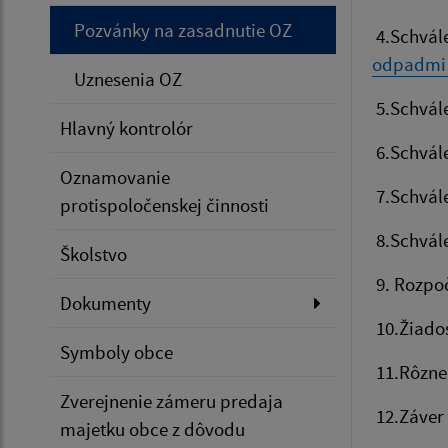
Pozvánky na zasadnutie OZ
4.Schvál
odpadmi 
Uznesenia OZ
5.Schvál
Hlavný kontrolór
6.Schvál
Oznamovanie
7.Schvál
protispoločenskej činnosti
8.Schvál
Školstvo
9. Rozpoč
Dokumenty
10.Žiados
Symboly obce
11.Rôzne
Zverejnenie zámeru predaja
12.Záver
majetku obce z dôvodu