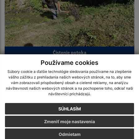
Čistenie potoka
Používame cookies
1
2
>
Súbory cookie a ďalšie technológie sledovania používame na zlepšenie
vášho zážitku z prehliadania našich webových stránok, na to, aby sme
vám zobrazovali prispôsobený obsah a cielené reklamy, na analýzu
návštevnosti našich webových stránok a na pochopenie toho, odkiaľ naši
návštevníci prichádzajú.
SÚHLASÍM
Je táto stránka užitočná?
Áno
Nie
Boli tieto 
Boli 
Zmeniť moje nastavenia
Našli ste na stránke chybu?
Napíšte nám
Odmietam