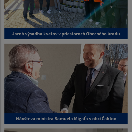
Jarná výsadba kvetov v priestoroch Obecného úradu
Návšteva ministra Samuela Migaľa v obci Čaklov